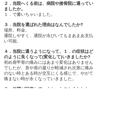
２．当院へくる前は、病院や接骨院に通ってい
ましたか。
１．で書いちゃいました。
３．当院を選ばれた理由はなんでしたか?
場所。料金。
通院しやすく、通院が永びいてもまあまあ支払
い可能。
４．当院に通うようになって、１．の症状はど
のように良くなって(変化して)いきましたか?
初め肩甲骨の痛みにはあまり変化はありません
でしたが、首や肩の凝りが軽減され次第に痛み
のない時とある時が交互にくる感じで、やがて
痛まない時が永くなっていきました。
５．体調が回復して、よかったことうれしかっ
たことは何ですか?
頭も身体も「軽い」とゆうのはいい感じです。
ありがとうございました。
>>その他の「施術を受けた方の声」
>>さいたま市浦和の鍼灸整体・アゼガミ治療室