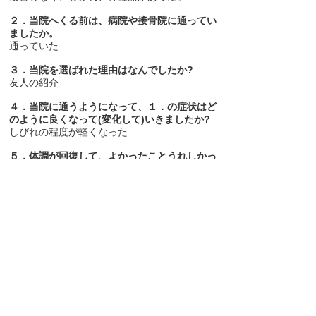
２．当院へくる前は、病院や接骨院に通ってい
ましたか。
通っていた
３．当院を選ばれた理由はなんでしたか?
友人の紹介
４．当院に通うようになって、１．の症状はど
のように良くなって(変化して)いきましたか?
しびれの程度が軽くなった
５．体調が回復して、よかったことうれしかっ
たことは何ですか?
今後の回復に期待がもてるようになった。
>>その他の「施術を受けた方の声」
>>さいたま市浦和の鍼灸整体・アゼガミ治療室
HOMEへ
MENU